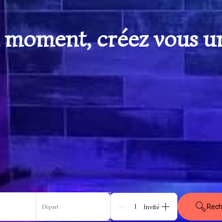
 moment, créez vous u
Départ
Rech
Personnes